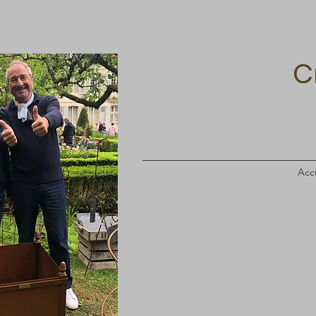
C
Accu