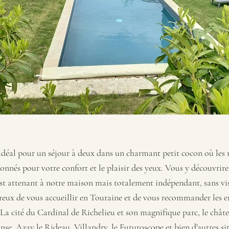
idéal pour un séjour à deux dans un charmant petit cocon où les 
nnés pour votre confort et le plaisir des yeux. Vous y découvrir
est attenant à notre maison mais totalement indépendant, sans vis 
reux de vous accueillir en Touraine et de vous recommander les 
. La cité du Cardinal de Richelieu et son magnifique parc, le châ
nse, Azay le Rideau, Villandry, le Futuroscope et bien d'autres si